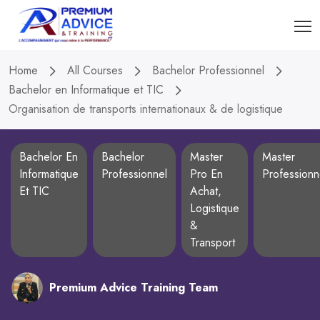
Home
All Courses
Bachelor Professionnel
Bachelor en Informatique et TIC
Organisation de transports internationaux & de logistique
Bachelor En
Bachelor
Master
Master
Informatique
Professionnel
Pro En
Professionn
Et TIC
Achat,
Logistique
&
Transport
Premium Advice Training Team