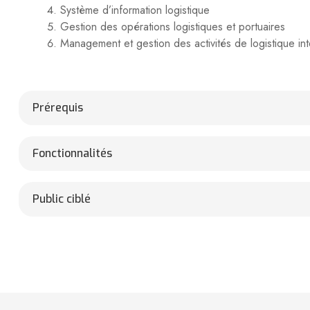
Système d’information logistique
Gestion des opérations logistiques et portuaires
Management et gestion des activités de logistique int
Prérequis
Avoir au moins un bac+2 sans expérience professionnel
Fonctionnalités
Ou Avoir diplôme technicien avec 3 années d’expérien
En présentiel ou en ligne selon choix
Public ciblé
Ou bien un bac et minimum 8 ans d’expérience profess
Respect de votre mobilité, votre temps et votre budget
Toute personnes souhaitant se former et poursuivre se
Etude de dossier préalable